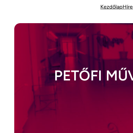
Ugrás
Kezdőlap
Híre
a
tartalomhoz
PETŐFI MŰ