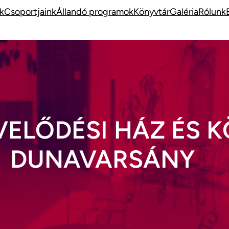
k
Csoportjaink
Állandó programok
Könyvtár
Galéria
Rólunk
VELŐDÉSI HÁZ ÉS 
DUNAVARSÁNY