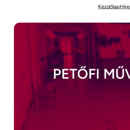
Ugrás
Kezdőlap
Híre
a
tartalomhoz
PETŐFI MŰ