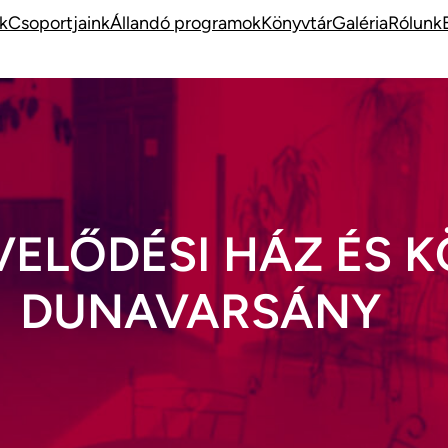
k
Csoportjaink
Állandó programok
Könyvtár
Galéria
Rólunk
VELŐDÉSI HÁZ ÉS 
DUNAVARSÁNY