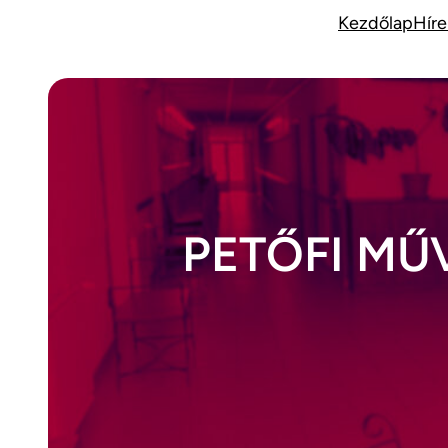
Ugrás
Kezdőlap
Híre
a
tartalomhoz
PETŐFI MŰ