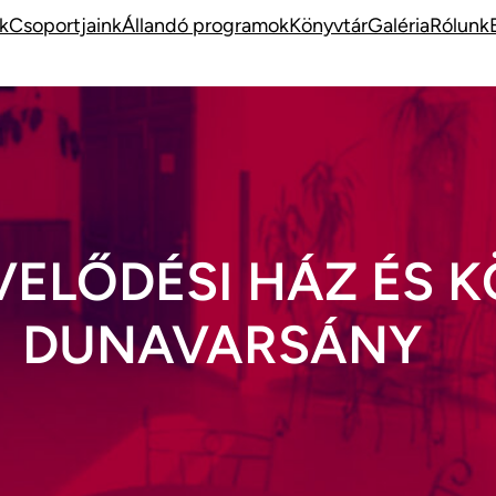
k
Csoportjaink
Állandó programok
Könyvtár
Galéria
Rólunk
VELŐDÉSI HÁZ ÉS 
DUNAVARSÁNY